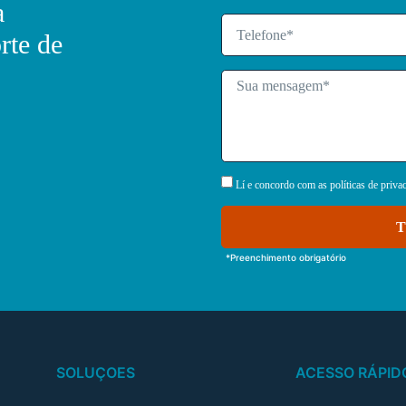
a
rte de
Lí e concordo com as políticas de priva
T
*Preenchimento obrigatório
SOLUÇOES
ACESSO RÁPID