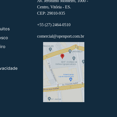
Av. Jerônimo Monteiro, 1000 -
Centro, Vitória - ES.
CEP: 29010-935
+55 (27) 2464-0510
uitos
comercial@openport.com.br
osco
iro
ivacidade