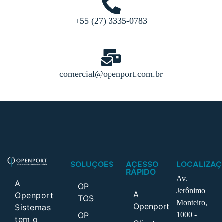
+55 (27) 3335-0783
comercial@openport.com.br
SOLUÇOES
ACESSO
LOCALIZA
RÁPIDO
Av.
A
OP
Jerônimo
A
Openport
TOS
Monteiro,
Openport
Sistemas
OP
1000 -
tem o