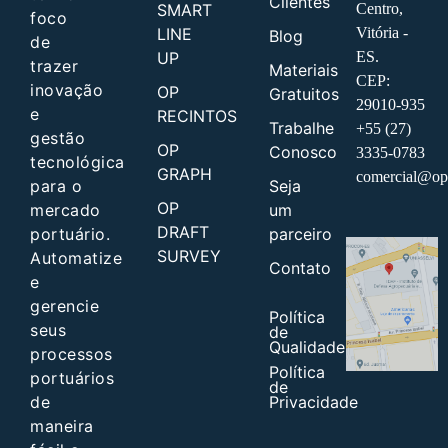
Clientes
SMART
Centro,
foco
LINE
Vitória -
Blog
de
UP
ES.
trazer
Materiais
CEP:
inovação
OP
Gratuitos
29010-935
e
RECINTOS
Trabalhe
+55 (27)
gestão
OP
Conosco
3335-0783
tecnológica
GRAPH
comercial@op
Seja
para o
OP
um
mercado
DRAFT
parceiro
portuário.
SURVEY
Automatize
Contato
e
gerencie
Política
seus
de
Qualidade
processos
Política
portuários
de
Privacidade
de
maneira