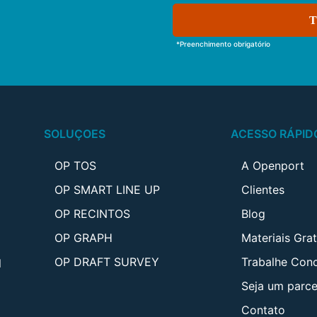
T
*Preenchimento obrigatório
SOLUÇOES
ACESSO RÁPID
OP TOS
A Openport
OP SMART LINE UP
Clientes
OP RECINTOS
Blog
OP GRAPH
Materiais Grat
OP DRAFT SURVEY
Trabalhe Con
l
Seja um parce
Contato