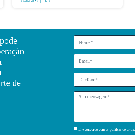
06/09/2023
16:00
 pode
peração
a
a
rte de
Lí e concordo com as políticas de priva