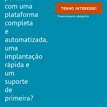
com uma
TENHO INTERESSE!
plataforma
*Preenchimento obrigatório
completa
e
automatizada,
uma
implantação
rápida e
um
suporte
de
primeira?