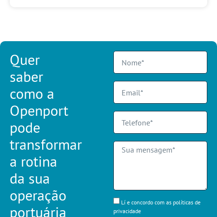
Quer
saber
como a
Openport
pode
transformar
a rotina
da sua
operação
Lí e concordo com as políticas de
portuária
privacidade