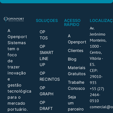
SOLUÇOES
ACESSO
LOCALIZA
RÁPIDO
Av.
A
OP
Jerônimo
A
Openport
TOS
Monteiro,
Openport
Sistemas
1000 -
OP
tem o
Clientes
Centro,
SMART
foco
Vitória -
LINE
Blog
de
ES.
UP
trazer
Materiais
CEP:
inovação
OP
Gratuitos
29010-
e
RECINTOS
Trabalhe
935
gestão
OP
Conosco
+55 (27)
tecnológica
GRAPH
2464-
Seja
para o
0510
OP
um
mercado
comercial@o
DRAFT
parceiro
portuário.