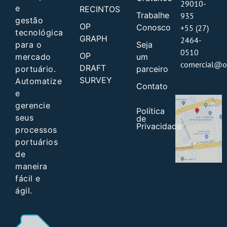
29010-
e
RECINTOS
Trabalhe
935
gestão
OP
Conosco
+55 (27)
tecnológica
GRAPH
2464-
Seja
para o
0510
OP
um
mercado
comercial@o
DRAFT
parceiro
portuário.
SURVEY
Automatize
Contato
e
gerencie
Política
seus
de
Privacidade
processos
portuários
de
maneira
fácil e
ágil.