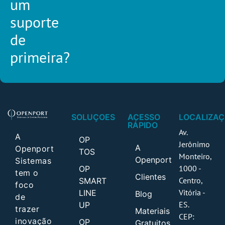
um
suporte
de
primeira?
SOLUÇOES
ACESSO
LOCALIZA
RÁPIDO
Av.
A
OP
Jerônimo
A
Openport
TOS
Monteiro,
Openport
Sistemas
1000 -
OP
tem o
Clientes
Centro,
SMART
foco
Vitória -
LINE
Blog
de
ES.
UP
trazer
Materiais
CEP:
inovação
OP
Gratuitos