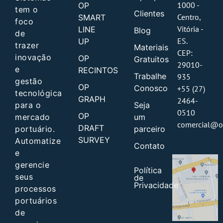
1000 -
OP
tem o
Clientes
Centro,
SMART
foco
Vitória -
LINE
Blog
de
ES.
UP
trazer
Materiais
CEP:
inovação
OP
Gratuitos
29010-
e
RECINTOS
Trabalhe
935
gestão
OP
Conosco
+55 (27)
tecnológica
GRAPH
2464-
Seja
para o
0510
OP
um
mercado
comercial@o
DRAFT
parceiro
portuário.
SURVEY
Automatize
Contato
e
gerencie
Política
seus
de
Privacidade
processos
portuários
de