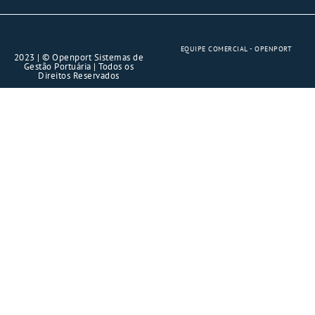
EQUIPE COMERCIAL - OPENPORT
2023 | © Openport Sistemas de
Gestão Portuária | Todos os
Direitos Reservados