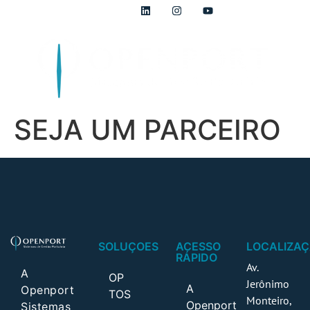
+55 (27) 2464-0510
SEJA UM PARCEIRO
SOLUÇOES
ACESSO
LOCALIZA
RÁPIDO
Av.
A
OP
Jerônimo
A
Openport
TOS
Monteiro,
Openport
Sistemas